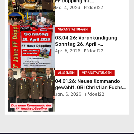
FF Döppling mit
v
Jubiläumsfrühschoppen
Mai 4, 2026
Ffdoe122
i
g
VERANSTALTUNGEN
03.04.26: Vorankündigung
a
Sonntag 26. April –
Jubiläumsfrühschoppen 80
Apr. 5, 2026
Ffdoe122
t
Jahre FF Döppling mit
Festakt
i
ALLGEMEIN
VERANSTALTUNGEN
o
04.01.26: Neues Kommando
gewählt. OBI Christian Fuchs
n
als Kommandant bestätigt
Jan. 6, 2026
Ffdoe122