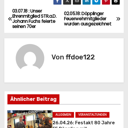
03.07.18 : Unser
B
02.05.18: Döpplinger
Ehrenmitglied STR.a.D.
Feuerwehrmitglieder
Johann Fuchs feierte
e
wurden ausgezeichnet
seinen 70er
i
t
Von
ffdoe122
r
a
g
s
Ähnlicher Beitrag
n
ALLGEMEIN
VERANSTALTUNGEN
a
26.04.26: Festakt 80 Jahre