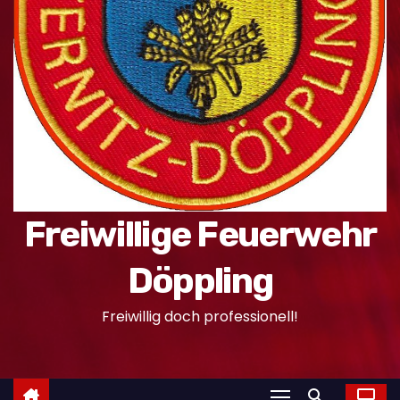
n
Freiwillige Feuerwehr
Döppling
Freiwillig doch professionell!