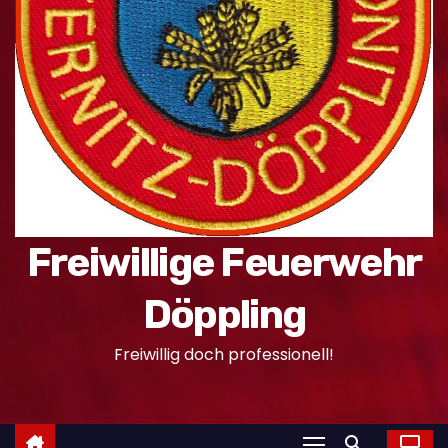
n
Freiwillige Feuerwehr
Döppling
Freiwillig doch professionell!