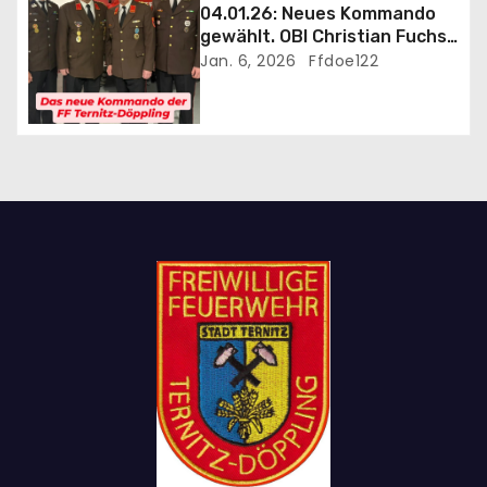
04.01.26: Neues Kommando
n
gewählt. OBI Christian Fuchs
als Kommandant bestätigt
Jan. 6, 2026
Ffdoe122