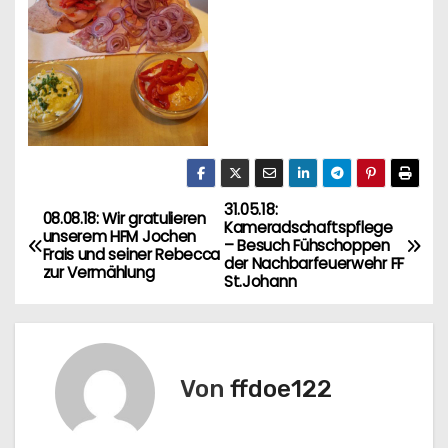
31.05.18:
B
08.08.18: Wir gratulieren
Kameradschaftspflege
unserem HFM Jochen
– Besuch Fühschoppen
e
Frais und seiner Rebecca
der Nachbarfeuerwehr FF
zur Vermählung
St.Johann
i
t
r
Von
ffdoe122
a