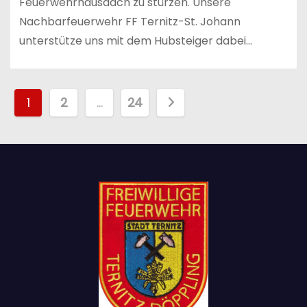
Feuerwehrhausdach zu stürzen. Unsere
Nachbarfeuerwehr FF Ternitz-St. Johann
unterstütze uns mit dem Hubsteiger dabei…
S
1
2
…
24
e
i
t
e
n
n
u