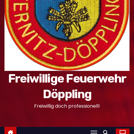
n
Freiwillige Feuerwehr
Döppling
Freiwillig doch professionell!