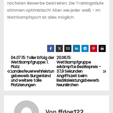
nöchsten Bewerbe bestreiten. Die Trainingsläufe
stimmen optimistisch! Aber wie jeder weiß – im
Wettkampfsport ist alles möglich.
04.07.15: Toller Erfolg der
20.06.15:
B
Wettkampfgruppe: 1.
Wettkampfgruppe
Platz
erkämpfte Bezirkspreis –
e
Landesfeuerwehrleistun
37,9 Sekunden
gsbewerb Burgenland
Angriffszeit beim
i
und weitere tolle
Bezirksleistungsbewerb
Platzierungen
Neunkirchen
t
r
Von
ffdoe122