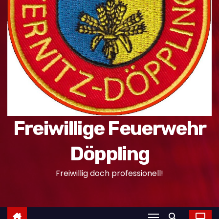
n
Freiwillige Feuerwehr
Döppling
Freiwillig doch professionell!