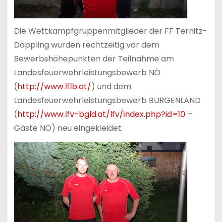
Die Wettkampfgruppenmitglieder der FF Ternitz-
Döppling wurden rechtzeitig vor dem
Bewerbshöhepunkten der Teilnahme am
Landesfeuerwehrleistungsbewerb NÖ
(
http://www.lflb.at/
) und dem
Landesfeuerwehrleistungsbewerb BURGENLAND
(
http://www.lfv-bgld.at/lfv/index.php?id=10
–
Gäste NÖ) neu eingekleidet.