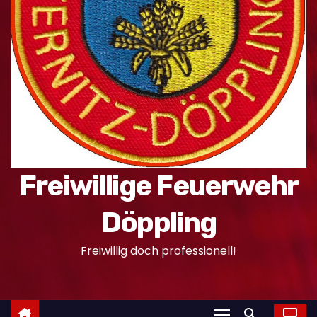
n
Freiwillige Feuerwehr
Döppling
Freiwillig doch professionell!