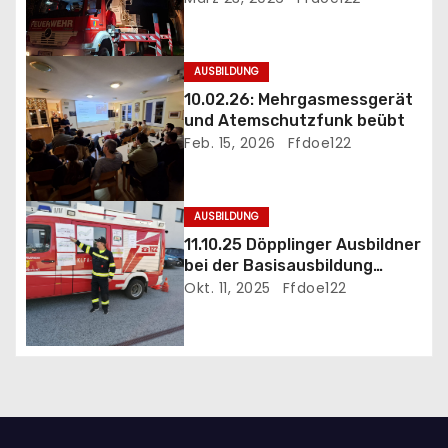
i
g
AUSBILDUNG
a
10.02.26: Mehrgasmessgerät
und Atemschutzfunk beübt
t
Feb. 15, 2026
Ffdoe122
i
AUSBILDUNG
o
11.10.25 Döpplinger Ausbildner
n
bei der Basisausbildung
eingesetzt
Okt. 11, 2025
Ffdoe122