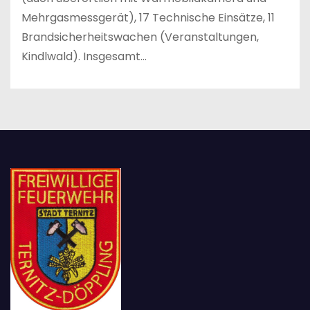
Mehrgasmessgerät), 17 Technische Einsätze, 11
Brandsicherheitswachen (Veranstaltungen,
Kindlwald). Insgesamt…