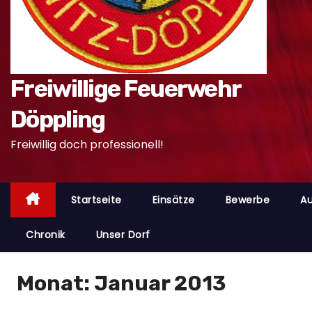
n
Freiwillige Feuerwehr
Döppling
Freiwillig doch professionell!
Startseite
Einsätze
Bewerbe
Au
Chronik
Unser Dorf
Monat:
Januar 2013