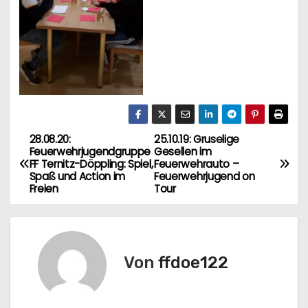
28.08.20:
25.10.19: Gruselige
B
Feuerwehrjugendgruppe
Gesellen im
FF Ternitz-Döppling: Spiel,
Feuerwehrauto –
e
Spaß und Action im
Feuerwehrjugend on
Freien
Tour
i
t
r
Von
ffdoe122
a