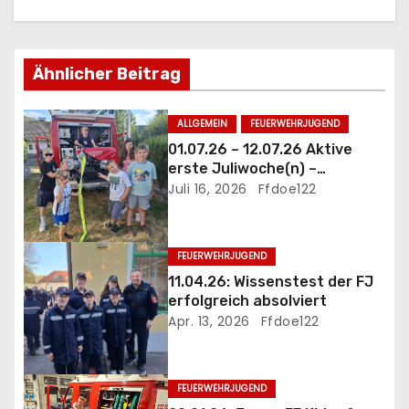
g
s
Ähnlicher Beitrag
n
a
ALLGEMEIN
FEUERWEHRJUGEND
01.07.26 – 12.07.26 Aktive
v
erste Juliwoche(n) –
mittendrinn statt nur dabei
Juli 16, 2026
Ffdoe122
i
g
FEUERWEHRJUGEND
a
11.04.26: Wissenstest der FJ
erfolgreich absolviert
t
Apr. 13, 2026
Ffdoe122
i
FEUERWEHRJUGEND
o