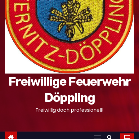
n
Freiwillige Feuerwehr
Döppling
Freiwillig doch professionell!