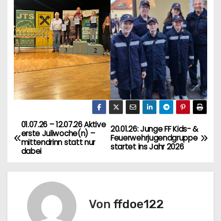
01.07.26 – 12.07.26 Aktive
B
20.01.26: Junge FF Kids- &
erste Juliwoche(n) –
Feuerwehrjugendgruppe
mittendrinn statt nur
e
startet ins Jahr 2026
dabei
i
t
Von
ffdoe122
r