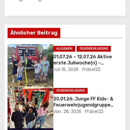
a
g
s
Ähnlicher Beitrag
n
ALLGEMEIN
FEUERWEHRJUGEND
a
01.07.26 – 12.07.26 Aktive
erste Juliwoche(n) –
v
mittendrinn statt nur dabei
Juli 16, 2026
Ffdoe122
i
g
FEUERWEHRJUGEND
20.01.26: Junge FF Kids- &
a
Feuerwehrjugendgruppe
startet ins Jahr 2026
Jan. 28, 2026
Ffdoe122
t
i