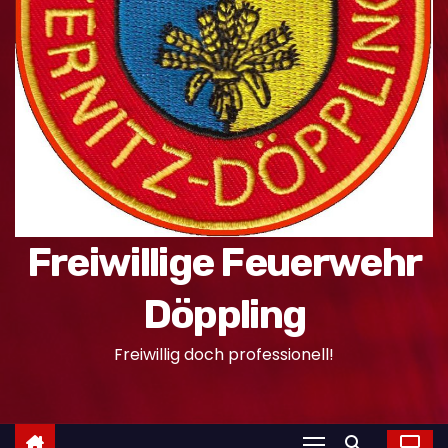
n
Freiwillige Feuerwehr
Döppling
Freiwillig doch professionell!