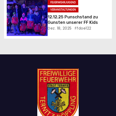
FEUERWEHRJUGEND
o
VERANSTALTUNGEN
12.12.25 Punschstand zu
n
Gunsten unserer FF Kids
Dez. 18, 2025
Ffdoe122