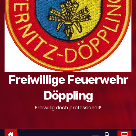
n
Freiwillige Feuerwehr
Döppling
Freiwillig doch professionell!