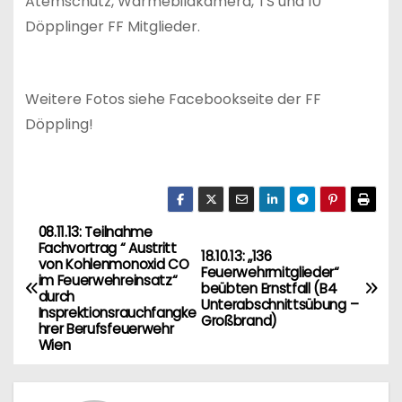
Atemschutz, Wärmebildkamera, TS und 10
Döpplinger FF Mitglieder.
Weitere Fotos siehe Facebookseite der FF
Döppling!
08.11.13: Teilnahme
B
Fachvortrag “ Austritt
18.10.13: „136
von Kohlenmonoxid CO
e
Feuerwehrmitglieder“
im Feuerwehreinsatz“
beübten Ernstfall (B4
durch
Unterabschnittsübung –
i
Insprektionsrauchfangke
Großbrand)
hrer Berufsfeuerwehr
Wien
t
r