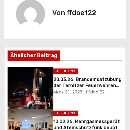
a
Von
ffdoe122
g
s
n
Ähnlicher Beitrag
a
v
AUSBILDUNG
20.03.26: Brandeinsatzübung
i
der Ternitzer Feuerwehren
FF Döppling und FF St.Johann
März 23, 2026
Ffdoe122
g
a
AUSBILDUNG
t
10.02.26: Mehrgasmessgerät
und Atemschutzfunk beübt