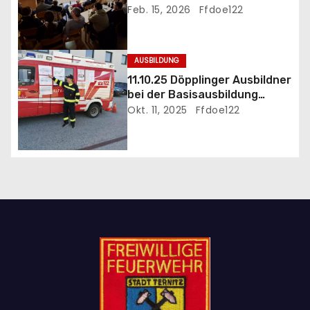
i
Feb. 15, 2026
Ffdoe122
o
n
AUSBILDUNG
11.10.25 Döpplinger Ausbildner
bei der Basisausbildung
eingesetzt
Okt. 11, 2025
Ffdoe122