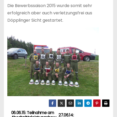
Die Bewerbssaison 2015 wurde somit sehr
erfolgreich aber auch verletzungsfrei aus
Döpplinger Sicht gestartet.
06.06.15: Teilnahme am
B
27.06.14: