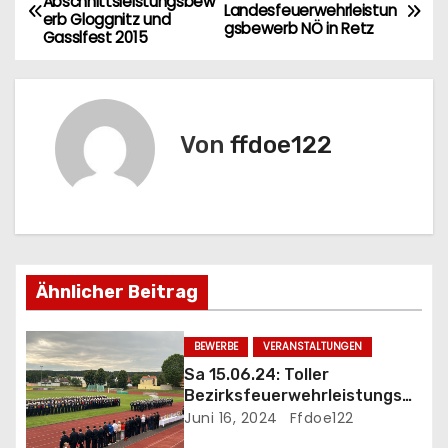
Abschnittsleistungsbew
Landesfeuerwehrleistun
erb Gloggnitz und
e
gsbewerb NÖ in Retz
Gasslfest 2015
i
t
Von
ffdoe122
r
a
g
s
Ähnlicher Beitrag
n
BEWERBE
VERANSTALTUNGEN
a
Sa 15.06.24: Toller
Bezirksfeuerwehrleistungsb
v
ewerb NK im Stadion Ternitz
Juni 16, 2024
Ffdoe122