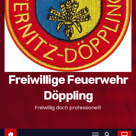
n
Freiwillige Feuerwehr
Döppling
Freiwillig doch professionell!