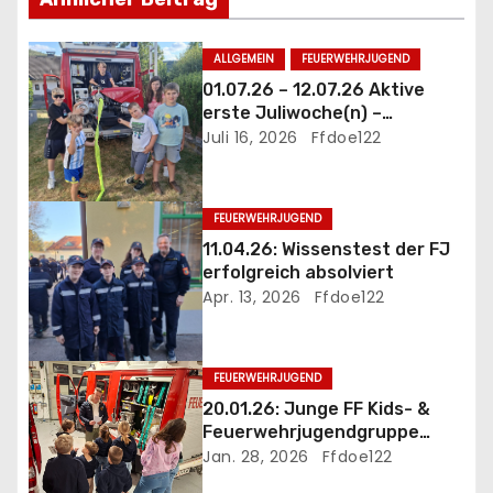
n
a
ALLGEMEIN
FEUERWEHRJUGEND
01.07.26 – 12.07.26 Aktive
v
erste Juliwoche(n) –
mittendrinn statt nur dabei
Juli 16, 2026
Ffdoe122
i
g
FEUERWEHRJUGEND
a
11.04.26: Wissenstest der FJ
erfolgreich absolviert
t
Apr. 13, 2026
Ffdoe122
i
FEUERWEHRJUGEND
o
20.01.26: Junge FF Kids- &
n
Feuerwehrjugendgruppe
startet ins Jahr 2026
Jan. 28, 2026
Ffdoe122