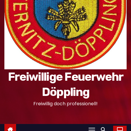
n
Freiwillige Feuerwehr
Döppling
Freiwillig doch professionell!