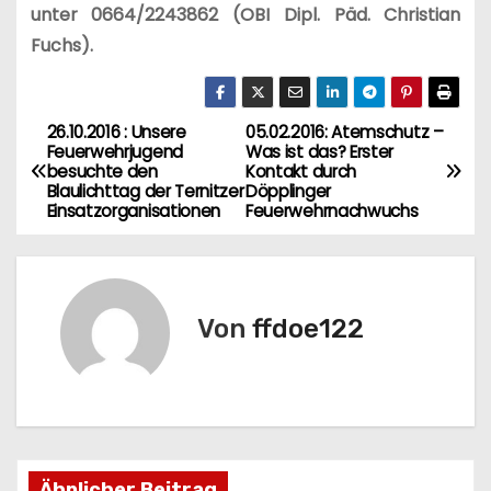
unter 0664/2243862 (OBI Dipl. Päd. Christian
Fuchs).
26.10.2016 : Unsere
05.02.2016: Atemschutz –
B
Feuerwehrjugend
Was ist das? Erster
besuchte den
Kontakt durch
e
Blaulichttag der Ternitzer
Döpplinger
Einsatzorganisationen
Feuerwehrnachwuchs
i
t
r
Von
ffdoe122
a
g
s
Ähnlicher Beitrag