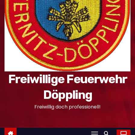
n
Freiwillige Feuerwehr
Döppling
Freiwillig doch professionell!