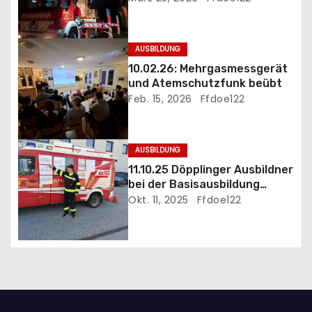
i
g
AUSBILDUNG
a
10.02.26: Mehrgasmessgerät
und Atemschutzfunk beübt
t
Feb. 15, 2026
Ffdoe122
i
AUSBILDUNG
o
11.10.25 Döpplinger Ausbildner
n
bei der Basisausbildung
eingesetzt
Okt. 11, 2025
Ffdoe122