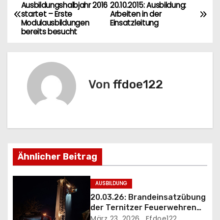
B
Ausbildungshalbjahr 2016
20.10.2015: Ausbildung:
startet – Erste
Arbeiten in der
e
Modulausbildungen
Einsatzleitung
bereits besucht
i
t
r
Von
ffdoe122
a
g
s
Ähnlicher Beitrag
n
a
AUSBILDUNG
20.03.26: Brandeinsatzübung
v
der Ternitzer Feuerwehren
FF Döppling und FF St.Johann
März 23, 2026
Ffdoe122