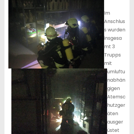
Im
Anschlus
s wurden
insgesa
mt 3
Trupps
mit
umluftu
nabhän
gigen
Atemsc
hutzger
äten
ausger
üstet