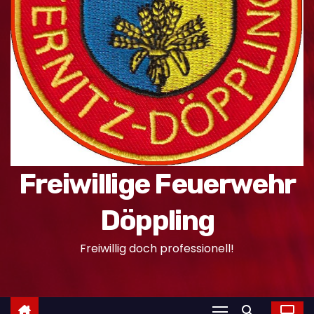
n
Freiwillige Feuerwehr
Döppling
Freiwillig doch professionell!