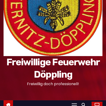
n
Freiwillige Feuerwehr
Döppling
Freiwillig doch professionell!