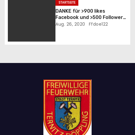
STARTSEITE
o
DANKE für >900 likes
Facebook und >500 Followers
n
Instagram unserer FF
Aug. 26, 2020
Ffdoe122
Ternitz-Döppling