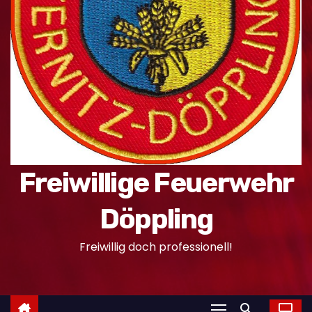
n
Freiwillige Feuerwehr
Döppling
Freiwillig doch professionell!