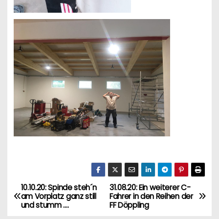
10.10.20: Spinde steh´n
31.08.20: Ein weiterer C-
B
am Vorplatz ganz still
Fahrer in den Reihen der
und stumm ….
FF Döppling
e