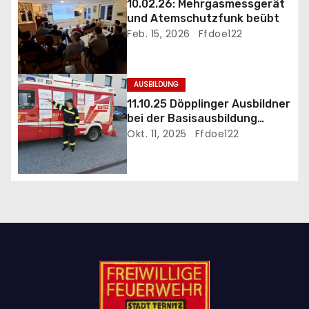
g
10.02.26: Mehrgasmessgerät
und Atemschutzfunk beübt
a
Feb. 15, 2026
Ffdoe122
t
i
AUSBILDUNG
11.10.25 Döpplinger Ausbildner
o
bei der Basisausbildung
eingesetzt
Okt. 11, 2025
Ffdoe122
n