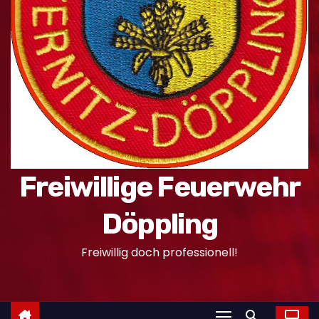
n
Freiwillige Feuerwehr
Döppling
Freiwillig doch professionell!