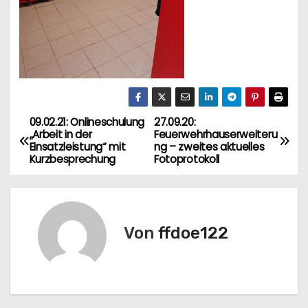
09.02.21: Onlineschulung
27.09.20:
B
„Arbeit in der
Feuerwehrhauserweiteru
Einsatzleistung“ mit
ng – zweites aktuelles
e
Kurzbesprechung
Fotoprotokoll
i
t
Von
ffdoe122
r
a
g