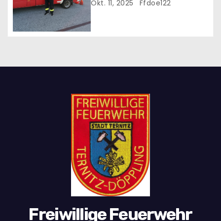
n
eingesetzt
Okt. 11, 2025
Ffdoe122
Freiwillige Feuerwehr