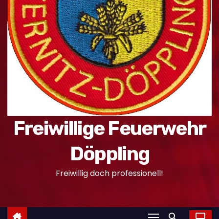
n
Freiwillige Feuerwehr
Döppling
Freiwillig doch professionell!