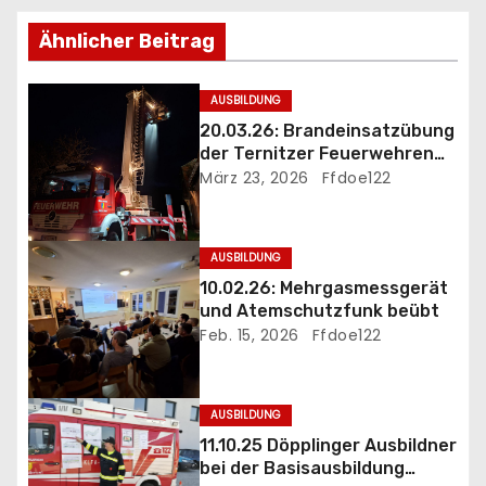
s
Ähnlicher Beitrag
n
AUSBILDUNG
a
20.03.26: Brandeinsatzübung
der Ternitzer Feuerwehren
v
FF Döppling und FF St.Johann
März 23, 2026
Ffdoe122
i
g
AUSBILDUNG
10.02.26: Mehrgasmessgerät
a
und Atemschutzfunk beübt
Feb. 15, 2026
Ffdoe122
t
i
AUSBILDUNG
o
11.10.25 Döpplinger Ausbildner
bei der Basisausbildung