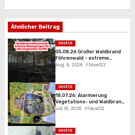
a
g
s
Ähnlicher Beitrag
n
EINSÄTZE
a
05.08.26 Großer Waldbrand
Föhrenwald – extreme
v
Einsatzbedingungen
Aug. 6, 2026
Ffdoe122
i
g
EINSÄTZE
18.07.26: Alarmierung
a
Vegetations- und Waldbrand
B3 Föhrenwald
Juli 19, 2026
Ffdoe122
t
i
EINSÄTZE