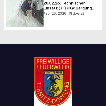
o
20.02.26: Technischer
Einsatz (T1) PKW Bergung
n
und Eigehilfe wegen
Feb. 26, 2026
Ffdoe122
heftigem Schneefall