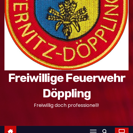
n
Freiwillige Feuerwehr
Döppling
Freiwillig doch professionell!