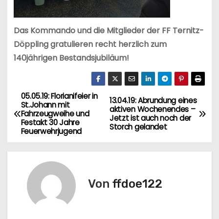
Das Kommando und die Mitglieder der FF Ternitz-
Döppling gratulieren recht herzlich zum
140jährigen Bestandsjubiläum!
05.05.19: Florianifeier in
B
13.04.19: Abrundung eines
St.Johann mit
aktiven Wochenendes –
Fahrzeugweihe und
e
Jetzt ist auch noch der
Festakt 30 Jahre
Storch gelandet
Feuerwehrjugend
i
t
r
Von
ffdoe122
a