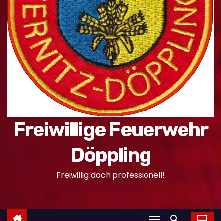
n
Freiwillige Feuerwehr
Döppling
Freiwillig doch professionell!