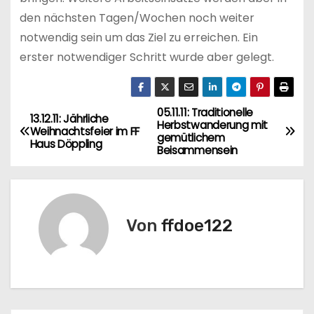
den nächsten Tagen/Wochen noch weiter
notwendig sein um das Ziel zu erreichen. Ein
erster notwendiger Schritt wurde aber gelegt.
05.11.11: Traditionelle
B
13.12.11: Jährliche
Herbstwanderung mit
Weihnachtsfeier im FF
gemütlichem
e
Haus Döppling
Beisammensein
i
t
Von
ffdoe122
r
a
g