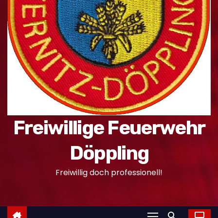
n
Freiwillige Feuerwehr
Döppling
Freiwillig doch professionell!