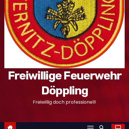
n
Freiwillige Feuerwehr
Döppling
Freiwillig doch professionell!