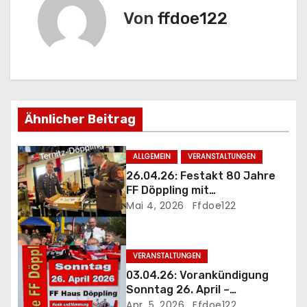
t
Von
ffdoe122
r
a
g
s
Ähnlicher Beitrag
n
ALLGEMEIN
VERANSTALTUNGEN
a
26.04.26: Festakt 80 Jahre
FF Döppling mit
v
Jubiläumsfrühschoppen
Mai 4, 2026
Ffdoe122
i
g
VERANSTALTUNGEN
03.04.26: Vorankündigung
a
Sonntag 26. April –
Jubiläumsfrühschoppen 80
Apr. 5, 2026
Ffdoe122