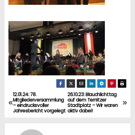
12.01.24: 78.
26.10.23: Blauchlichttag
B
Mitgliederversammlung
auf dem Ternitzer
– eindrucksvoller
Stadtplatz – Wir waren
e
Jahresbericht vorgelegt
aktiv dabei!
i