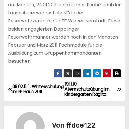
am Montag, 24.01.2011 ein externes Fachmodul der
Landesfeuerwehrschule NÖ in der
Feuerwehrzentrale der FF Wiener Neustadt. Diese
beiden engagierten Döpplinger
Feuerwehrmänner werden noch in den Monaten
Februar und März 2011 Fachmodule für die
Ausbildung zum Gruppenkommandanten
besuchen.
19.11.10:
B
08.02.11: 1. Winterschulung
Atemschutzübung im
im FF Haus 2011
Kindergarten Raglitz
e
i
t
Von
ffdoe122