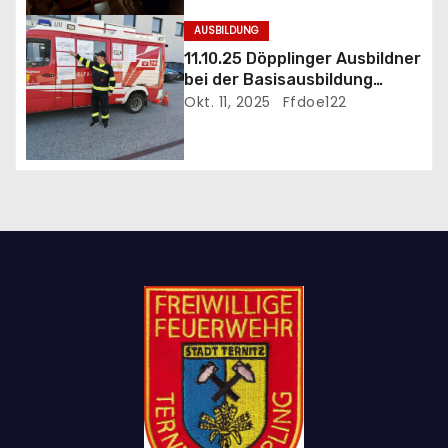
i
AUSBILDUNG
11.10.25 Döpplinger Ausbildner
o
bei der Basisausbildung
eingesetzt
Okt. 11, 2025
Ffdoe122
n