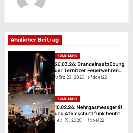
r
a
g
Ähnlicher Beitrag
s
n
AUSBILDUNG
20.03.26: Brandeinsatzübung
a
der Ternitzer Feuerwehren
FF Döppling und FF St.Johann
März 23, 2026
Ffdoe122
v
i
AUSBILDUNG
g
10.02.26: Mehrgasmessgerät
und Atemschutzfunk beübt
a
Feb. 15, 2026
Ffdoe122
t