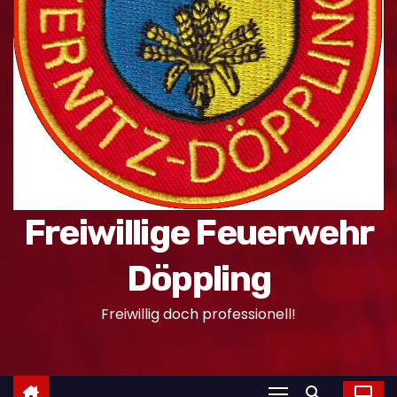
n
Freiwillige Feuerwehr
Döppling
Freiwillig doch professionell!