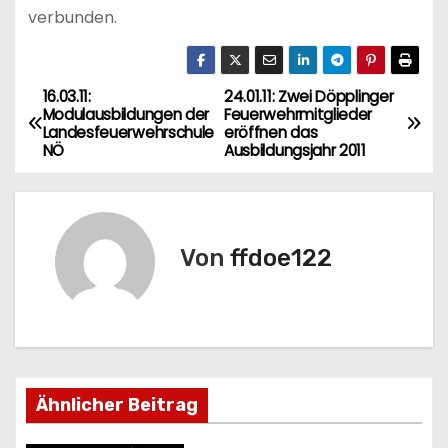
verbunden.
16.03.11:
24.01.11: Zwei Döpplinger
B
Modulausbildungen der
Feuerwehrmitglieder
Landesfeuerwehrschule
eröffnen das
e
NÖ
Ausbildungsjahr 2011
i
t
Von
ffdoe122
r
a
g
s
Ähnlicher Beitrag
n