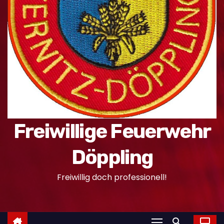
n
Freiwillige Feuerwehr
Döppling
Freiwillig doch professionell!