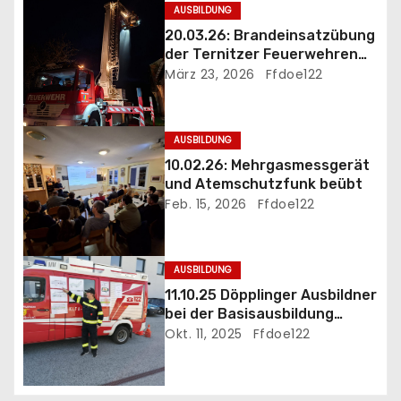
AUSBILDUNG
a
20.03.26: Brandeinsatzübung
der Ternitzer Feuerwehren
v
FF Döppling und FF St.Johann
März 23, 2026
Ffdoe122
i
g
AUSBILDUNG
10.02.26: Mehrgasmessgerät
a
und Atemschutzfunk beübt
Feb. 15, 2026
Ffdoe122
t
i
AUSBILDUNG
o
11.10.25 Döpplinger Ausbildner
bei der Basisausbildung
n
eingesetzt
Okt. 11, 2025
Ffdoe122