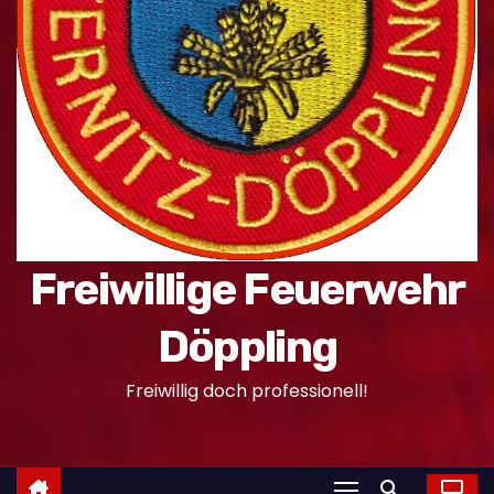
n
Freiwillige Feuerwehr
Döppling
Freiwillig doch professionell!