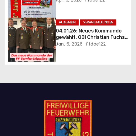
i
Apr. 5, 2026
Ffdoe122
Jahre FF Döppling mit
Festakt
o
ALLGEMEIN
VERANSTALTUNGEN
n
04.01.26: Neues Kommando
gewählt. OBI Christian Fuchs
als Kommandant bestätigt
Jan. 6, 2026
Ffdoe122