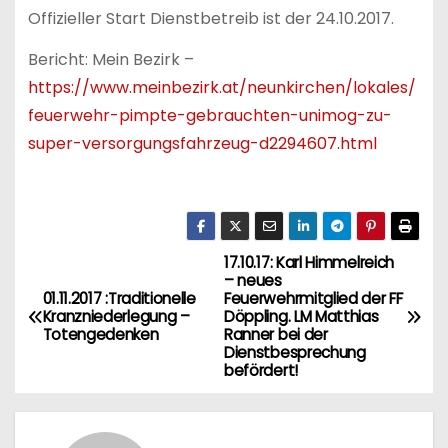
Offizieller Start Dienstbetreib ist der 24.10.2017.
Bericht: Mein Bezirk –
https://www.meinbezirk.at/neunkirchen/lokales/
feuerwehr-pimpte-gebrauchten-unimog-zu-
super-versorgungsfahrzeug-d2294607.html
17.10.17: Karl Himmelreich
B
– neues
01.11.2017 :Traditionelle
Feuerwehrmitglied der FF
e
Kranzniederlegung –
Döppling. LM Matthias
Totengedenken
Ranner bei der
i
Dienstbesprechung
befördert!
t
r