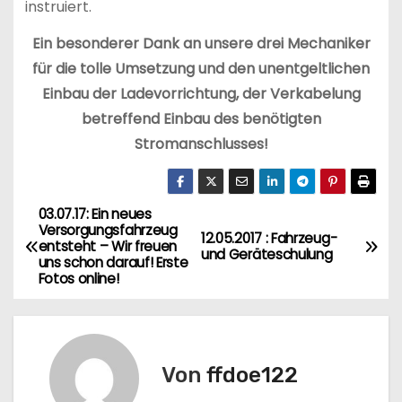
instruiert.
Ein besonderer Dank an unsere drei Mechaniker
für die tolle Umsetzung und den unentgeltlichen
Einbau der Ladevorrichtung, der Verkabelung
betreffend Einbau des benötigten
Stromanschlusses!
03.07.17: Ein neues
B
Versorgungsfahrzeug
12.05.2017 : Fahrzeug-
entsteht – Wir freuen
e
und Geräteschulung
uns schon darauf! Erste
Fotos online!
i
t
r
Von
ffdoe122