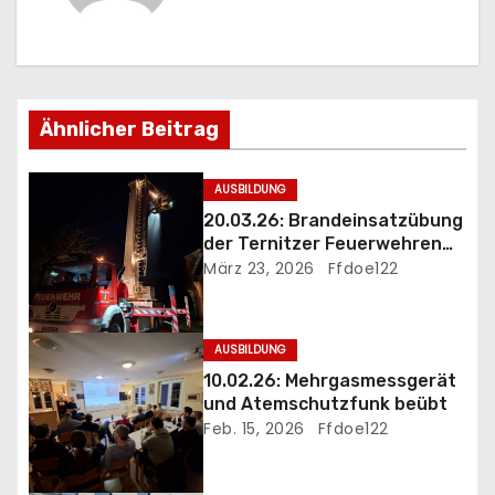
a
g
s
Ähnlicher Beitrag
n
a
AUSBILDUNG
20.03.26: Brandeinsatzübung
v
der Ternitzer Feuerwehren
FF Döppling und FF St.Johann
März 23, 2026
Ffdoe122
i
g
AUSBILDUNG
a
10.02.26: Mehrgasmessgerät
und Atemschutzfunk beübt
t
Feb. 15, 2026
Ffdoe122
i