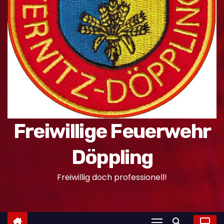
n
Freiwillige Feuerwehr
Döppling
Freiwillig doch professionell!