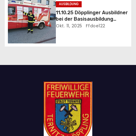
AUSBILDUNG
o
11.10.25 Döpplinger Ausbildner
n
bei der Basisausbildung
eingesetzt
Okt. 11, 2025
Ffdoe122