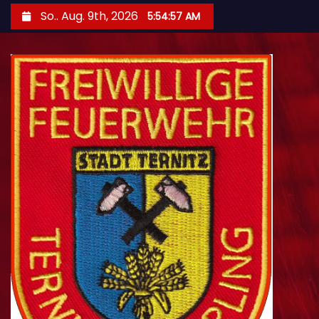
Z
So.. Aug. 9th, 2026
5:54:58 AM
u
m
I
n
h
a
l
t
s
p
r
i
n
g
e