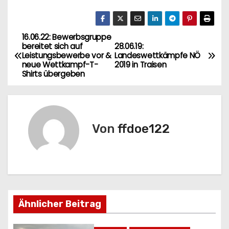
16.06.22: Bewerbsgruppe
B
bereitet sich auf
28.06.19:
Leistungsbewerbe vor &
Landeswettkämpfe NÖ
e
neue Wettkampf-T-
2019 in Traisen
Shirts übergeben
i
t
r
Von
ffdoe122
a
g
s
Ähnlicher Beitrag
n