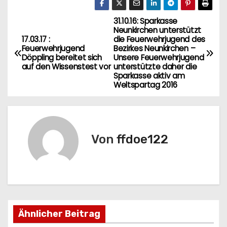
31.10.16: Sparkasse
B
Neunkirchen unterstützt
17.03.17 :
die Feuerwehrjugend des
e
Feuerwehrjugend
Bezirkes Neunkirchen –
Döppling bereitet sich
Unsere Feuerwehrjugend
i
auf den Wissenstest vor
unterstützte daher die
Sparkasse aktiv am
Weltspartag 2016
t
r
a
Von
ffdoe122
g
s
n
Ähnlicher Beitrag
a