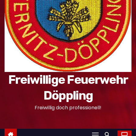
n
Freiwillige Feuerwehr
Döppling
Freiwillig doch professionell!