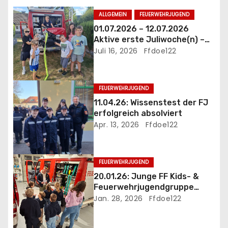
v
ALLGEMEIN
FEUERWEHRJUGEND
01.07.2026 – 12.07.2026
i
Aktive erste Juliwoche(n) –
mittendrinn statt nur dabei
Juli 16, 2026
Ffdoe122
g
a
FEUERWEHRJUGEND
t
11.04.26: Wissenstest der FJ
erfolgreich absolviert
i
Apr. 13, 2026
Ffdoe122
o
n
FEUERWEHRJUGEND
20.01.26: Junge FF Kids- &
Feuerwehrjugendgruppe
startet ins Jahr 2026
Jan. 28, 2026
Ffdoe122