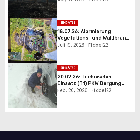
i
g
EINSÄTZE
18.07.26: Alarmierung
a
Vegetations- und Waldbrand
B3 Föhrenwald
Juli 19, 2026
Ffdoe122
t
i
EINSÄTZE
o
20.02.26: Technischer
Einsatz (T1) PKW Bergung
n
und Eigehilfe wegen
Feb. 26, 2026
Ffdoe122
heftigem Schneefall