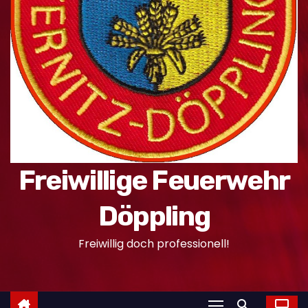
n
Freiwillige Feuerwehr
Döppling
Freiwillig doch professionell!