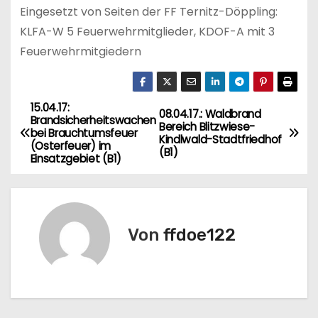
Eingesetzt von Seiten der FF Ternitz-Döppling:
KLFA-W 5 Feuerwehrmitglieder, KDOF-A mit 3
Feuerwehrmitgiedern
15.04.17:
B
08.04.17.: Waldbrand
Brandsicherheitswachen
Bereich Blitzwiese-
bei Brauchtumsfeuer
e
Kindlwald-Stadtfriedhof
(Osterfeuer) im
(B1)
Einsatzgebiet (B1)
i
t
r
Von
ffdoe122
a
g