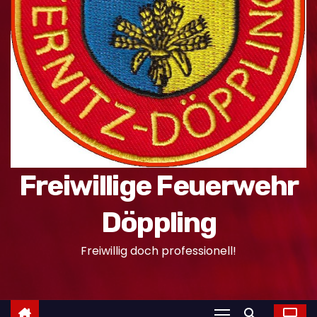
n
Freiwillige Feuerwehr
Döppling
Freiwillig doch professionell!