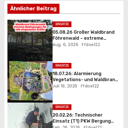
s
Ähnlicher Beitrag
n
a
EINSÄTZE
05.08.26 Großer Waldbrand
v
Föhrenwald – extreme
Einsatzbedingungen
Aug. 6, 2026
Ffdoe122
i
g
EINSÄTZE
a
18.07.26: Alarmierung
Vegetations- und Waldbrand
t
B3 Föhrenwald
Juli 19, 2026
Ffdoe122
i
EINSÄTZE
o
20.02.26: Technischer
n
Einsatz (T1) PKW Bergung
und Eigehilfe wegen
Feb. 26, 2026
Ffdoe122