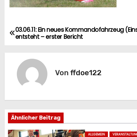
03.06.11: Ein neues Kommandofahrzeug (Eins
B
entsteht – erster Bericht
e
i
t
Von
ffdoe122
r
a
g
Ähnlicher Beitrag
s
n
ALLGEMEIN
VERANSTALTUN