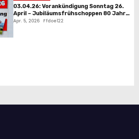
03.04.26: Vorankündigung Sonntag 26.
April – Jubiläumsfrühschoppen 80 Jahre
FF Döppling mit Festakt
Apr. 5, 2026
Ffdoe122