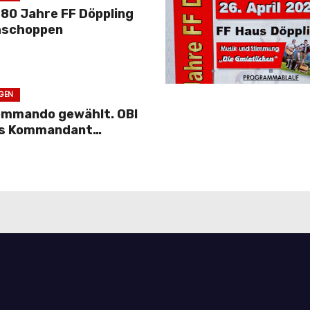
 80 Jahre FF Döppling
hschoppen
GEN
ommando gewählt. OBI
als Kommandant