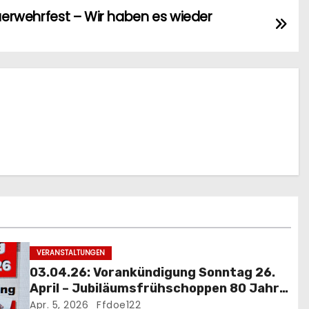
euerwehrfest – Wir haben es wieder
VERANSTALTUNGEN
03.04.26: Vorankündigung Sonntag 26.
April – Jubiläumsfrühschoppen 80 Jahre
FF Döppling mit Festakt
Apr. 5, 2026
Ffdoe122