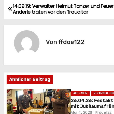
14.09.19: Verwalter Helmut Tanzer und Feue
B
Anderle traten vor den Traualtar
e
i
t
Von
ffdoe122
r
a
g
Ähnlicher Beitrag
s
n
ALLGEMEIN
VERANSTALTUN
26.04.26: Festakt
a
mit Jubiläumsfrü
Mai 4, 2026
Ffdoe122