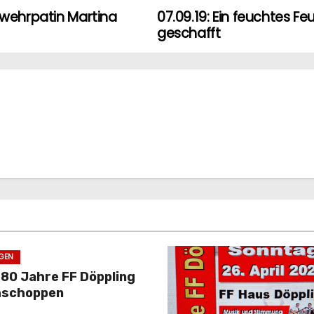
rwehrpatin Martina
07.09.19: Ein feuchtes F
geschafft
GEN
 80 Jahre FF Döppling
hschoppen