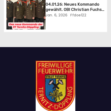
o
04.01.26: Neues Kommando
gewählt. OBI Christian Fuchs
n
als Kommandant bestätigt
Jan. 6, 2026
Ffdoe122