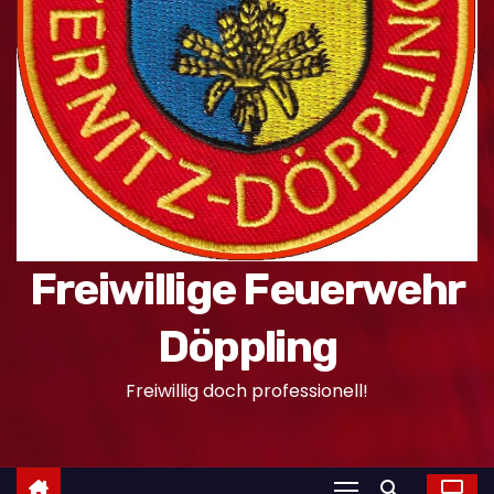
n
Freiwillige Feuerwehr
Döppling
Freiwillig doch professionell!