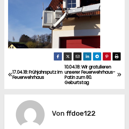
10.04.18: Wir gratulieren
B
17.04.18: Frühjahrsputz im
unserer Feuerwehrhaus-
Feuerwehrhaus
Patin zum 80.
e
Geburtstag
i
t
Von
ffdoe122
r