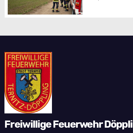
t
i
o
n
Freiwillige Feuerwehr Döppl