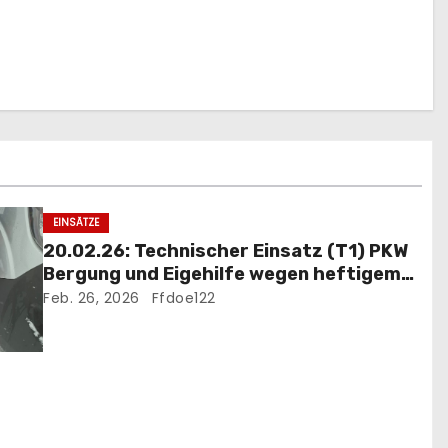
EINSÄTZE
20.02.26: Technischer Einsatz (T1) PKW
Bergung und Eigehilfe wegen heftigem
Schneefall
Feb. 26, 2026
Ffdoe122