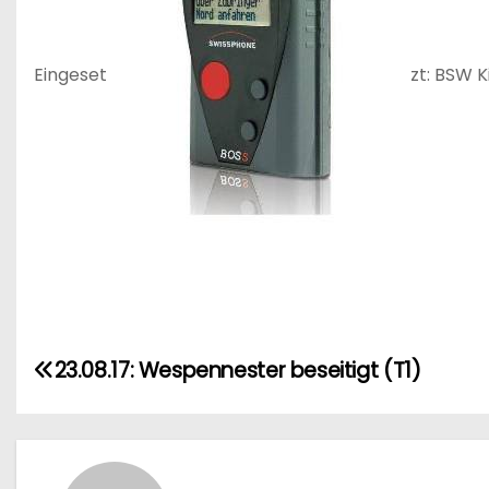
Eingeset
zt: BSW K
B
23.08.17: Wespennester beseitigt (T1)
e
i