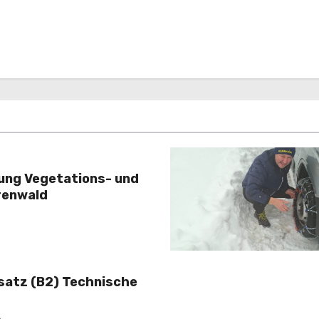
rung Vegetations- und
renwald
nsatz (B2) Technische
2