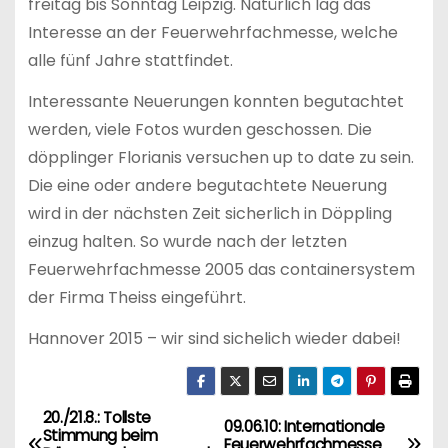
freitag bis Sonntag Leipzig. Natürlich lag das
Interesse an der Feuerwehrfachmesse, welche
alle fünf Jahre stattfindet.
Interessante Neuerungen konnten begutachtet
werden, viele Fotos wurden geschossen. Die
döpplinger Florianis versuchen up to date zu sein.
Die eine oder andere begutachtete Neuerung
wird in der nächsten Zeit sicherlich in Döppling
einzug halten. So wurde nach der letzten
Feuerwehrfachmesse 2005 das containersystem
der Firma Theiss eingeführt.
Hannover 2015 – wir sind sichelich wieder dabei!
20./21.8.: Tollste
B
09.06.10: Internationale
Stimmung beim
Feuerwehrfachmesse