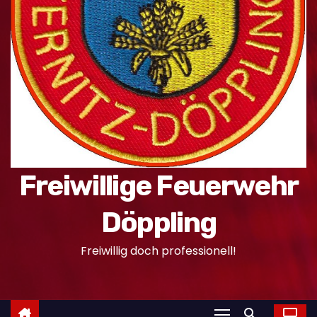
n
Freiwillige Feuerwehr
Döppling
Freiwillig doch professionell!