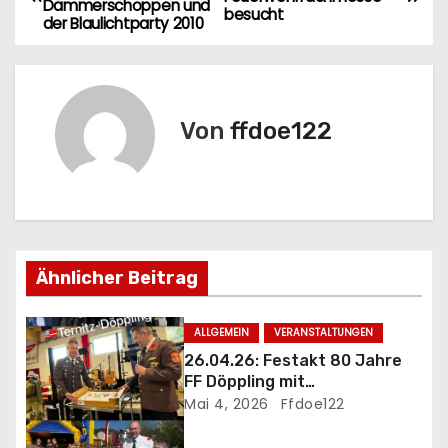
Dämmerschoppen und
e
besucht
der Blaulichtparty 2010
i
t
Von
ffdoe122
r
a
g
s
Ähnlicher Beitrag
n
ALLGEMEIN
VERANSTALTUNGEN
a
26.04.26: Festakt 80 Jahre
FF Döppling mit
v
Jubiläumsfrühschoppen
Mai 4, 2026
Ffdoe122
i