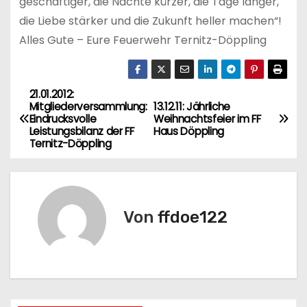
geschäftiger, die Nächte kürzer, die Tage länger,
die Liebe stärker und die Zukunft heller machen“!
Alles Gute – Eure Feuerwehr Ternitz-Döppling
21.01.2012:
B
Mitgliederversammlung:
13.12.11: Jährliche
Eindrucksvolle
Weihnachtsfeier im FF
e
Leistungsbilanz der FF
Haus Döppling
Ternitz-Döppling
i
t
r
Von
ffdoe122
a
g
s