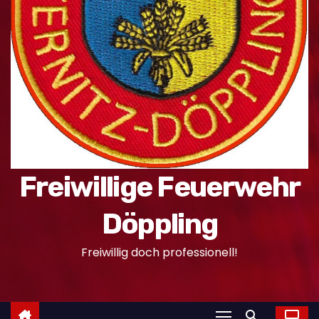
n
Freiwillige Feuerwehr
Döppling
Freiwillig doch professionell!