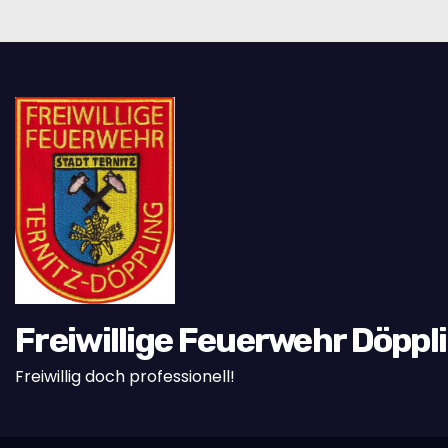
o
n
Freiwillige Feuerwehr Döppl
Freiwillig doch professionell!