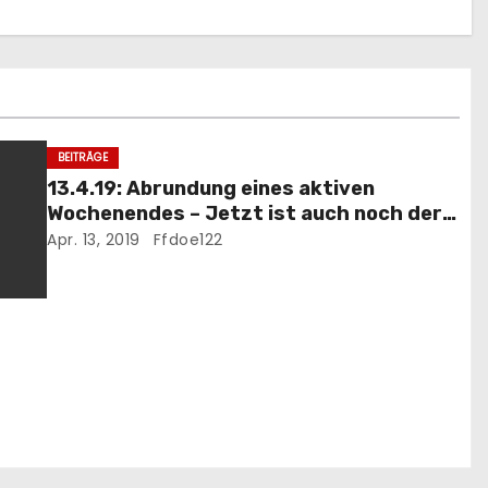
BEITRÄGE
13.4.19: Abrundung eines aktiven
Wochenendes – Jetzt ist auch noch der
Storch gelandet
Apr. 13, 2019
Ffdoe122