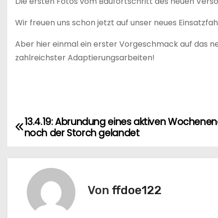
Die ersten Fotos vom Baufortschritt des neuen Verso
Wir freuen uns schon jetzt auf unser neues Einsatzfah
Aber hier einmal ein erster Vorgeschmack auf das n
zahlreichster Adaptierungsarbeiten!
13.4.19: Abrundung eines aktiven Wochenend
B
noch der Storch gelandet
e
i
t
Von
ffdoe122
r