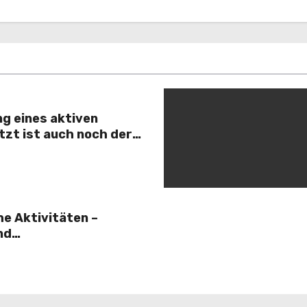
ng eines aktiven
zt ist auch noch der
he Aktivitäten –
nd
ion 2016