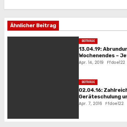
a
g
Ähnlicher Beitrag
s
n
BEITRÄGE
13.04.19: Abrundu
a
Wochenendes – Jet
Storch gelandet
Apr. 14, 2019
Ffdoe122
v
i
BEITRÄGE
g
02.04.16: Zahlreic
Geräteschulung u
a
Flurreinigungsakt
Apr. 7, 2016
Ffdoe122
t
i