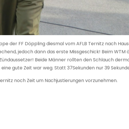
ppe der FF Döppling diesmal vom AFLB Ternitz nach Hause
prechend, jedoch dann das erste Missgeschick! Beim WTM
e Zündaussetzer! Beide Männer rollten den Schlauch derma
h eine gute Zeit war weg. Statt 37Sekunden nur 39 Sekund
n Ternitz noch Zeit um Nachjustierungen vorzunehmen.