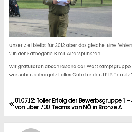
Unser Ziel bleibt für 2012 aber das gleiche: Eine feh
2 in der Kathegorie B mit Alterspunkten.
Wir gratulieren abschließend der Wettkampfgruppe de
wünschen schon jetzt alles Gute für den LFLB Ternitz 
01.07.12: Toller Erfolg der Bewerbsgruppe 1 –
B
von über 700 Teams von NÖ in Bronze A
e
i