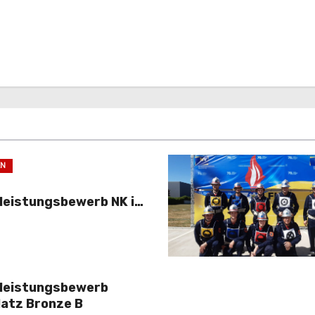
EN
leistungsbewerb NK im
leistungsbewerb
latz Bronze B