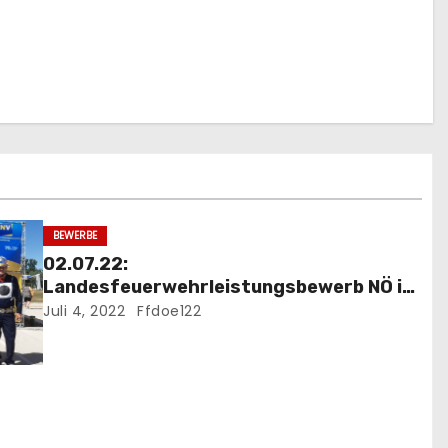
BEWERBE
02.07.22:
Landesfeuerwehrleistungsbewerb NÖ in
Tulln – Wir waren wieder dabei
Juli 4, 2022
Ffdoe122