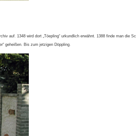
iv auf. 1348 wird dort „Tóepling“ urkundlich erwähnt. 1388 finde man die Sch
ger“ geheißen. Bis zum jetzigen Döppling.