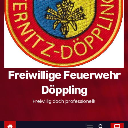
n
Freiwillige Feuerwehr
Döppling
Freiwillig doch professionell!