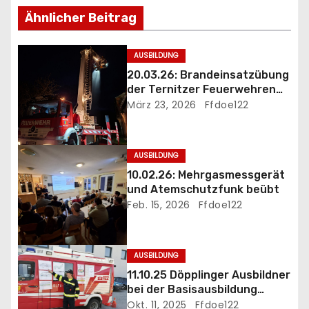
s
Ähnlicher Beitrag
n
a
AUSBILDUNG
20.03.26: Brandeinsatzübung
v
der Ternitzer Feuerwehren
FF Döppling und FF St.Johann
März 23, 2026
Ffdoe122
i
g
AUSBILDUNG
a
10.02.26: Mehrgasmessgerät
und Atemschutzfunk beübt
t
Feb. 15, 2026
Ffdoe122
i
AUSBILDUNG
o
11.10.25 Döpplinger Ausbildner
n
bei der Basisausbildung
eingesetzt
Okt. 11, 2025
Ffdoe122