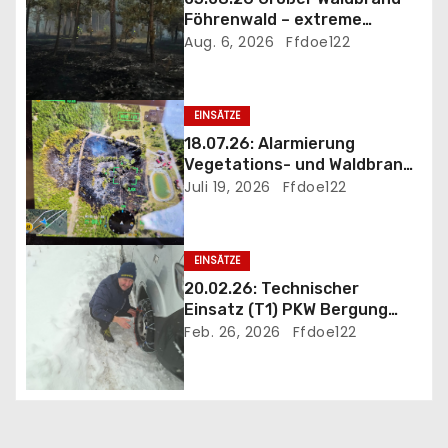
Föhrenwald – extreme
v
Einsatzbedingungen
Aug. 6, 2026
Ffdoe122
i
g
EINSÄTZE
18.07.26: Alarmierung
a
Vegetations- und Waldbrand
B3 Föhrenwald
Juli 19, 2026
Ffdoe122
t
i
EINSÄTZE
o
20.02.26: Technischer
Einsatz (T1) PKW Bergung
n
und Eigehilfe wegen
Feb. 26, 2026
Ffdoe122
heftigem Schneefall