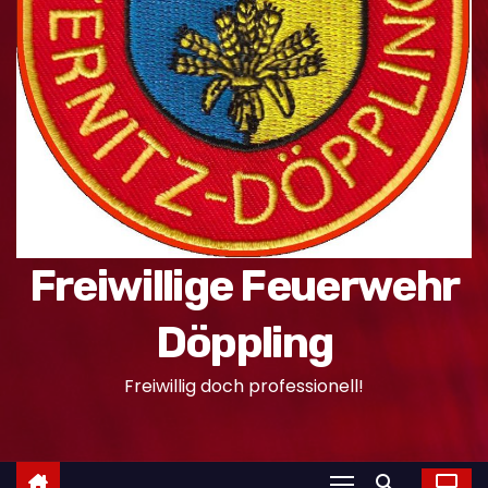
n
Freiwillige Feuerwehr
Döppling
Freiwillig doch professionell!