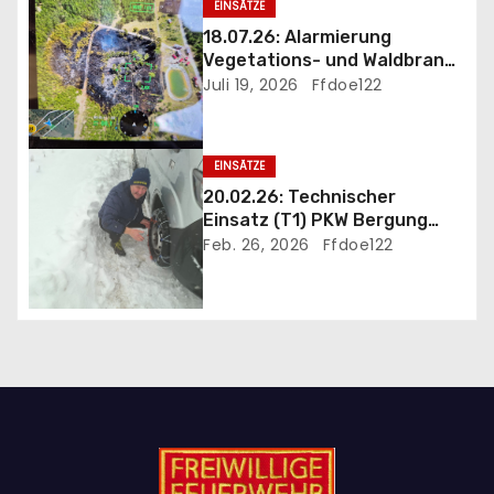
EINSÄTZE
g
18.07.26: Alarmierung
Vegetations- und Waldbrand
a
B3 Föhrenwald
Juli 19, 2026
Ffdoe122
t
i
EINSÄTZE
20.02.26: Technischer
o
Einsatz (T1) PKW Bergung
und Eigehilfe wegen
Feb. 26, 2026
Ffdoe122
n
heftigem Schneefall