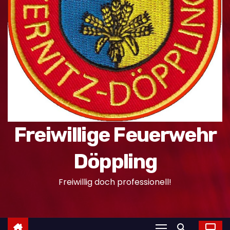
n
Freiwillige Feuerwehr
Döppling
Freiwillig doch professionell!