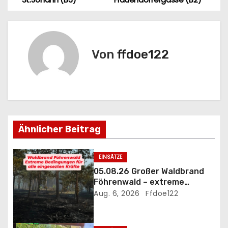
e
i
t
Von
ffdoe122
r
a
g
Ähnlicher Beitrag
s
n
EINSÄTZE
05.08.26 Großer Waldbrand
a
Föhrenwald – extreme
Einsatzbedingungen
Aug. 6, 2026
Ffdoe122
v
i