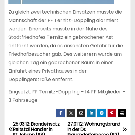
Zu gleich zwei technischen Einsätzen musste die
Mannschaft der FF Ternitz-Döppling alarmiert
werden. Einerseits musste in der Nähe des
Stadtfriedhofes Ternitz ein gebrochener Ast
entfernt werden, da es ansonsten Gefahr für die
Friedhofbesucher gab. Des weiterern wurde am
gleichen Tag ein gebrochener Baum in einer
Einfahrt eines Privathauses in der
Döpplingerstraße entfernt.
Eingsetzt: FF Ternitz-Döppling – 14 FF Mitglieder –
3 Fahrzeuge
25.03.12: Brandeinsatz
27.01.12: Wohnungsbrand
B
Reitstall Handler in
in der Dr.
St.Johann (B3)
Frauendorfergasse (B2)