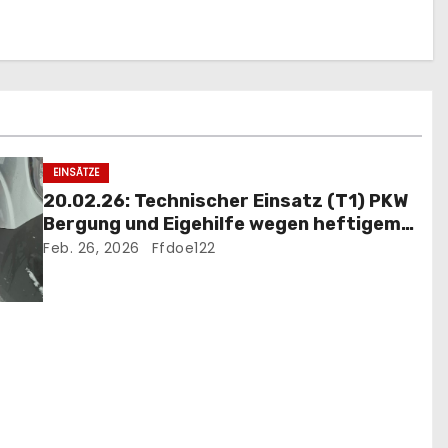
EINSÄTZE
20.02.26: Technischer Einsatz (T1) PKW
Bergung und Eigehilfe wegen heftigem
Schneefall
Feb. 26, 2026
Ffdoe122