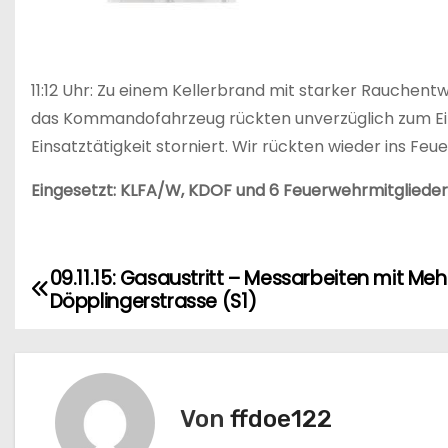
11:12 Uhr: Zu einem Kellerbrand mit starker Rauchen
das Kommandofahrzeug rückten unverzüglich zum Eins
Einsatztätigkeit storniert. Wir rückten wieder ins Feu
Eingesetzt: KLFA/W, KDOF und 6 Feuerwehrmitglieder
09.11.15: Gasaustritt – Messarbeiten mit M
B
Döpplingerstrasse (S1)
e
i
t
Von
ffdoe122