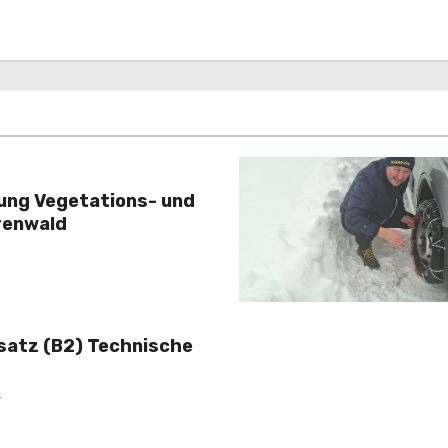
rung Vegetations- und
renwald
nsatz (B2) Technische
2