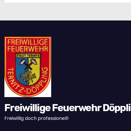
i
o
n
Freiwillige Feuerwehr Döppl
Freiwillig doch professionell!