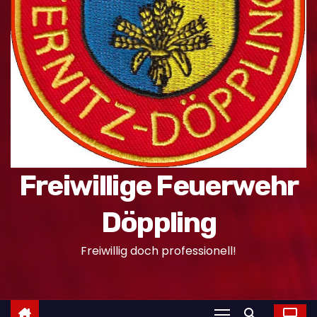
n
Freiwillige Feuerwehr
Döppling
Freiwillig doch professionell!