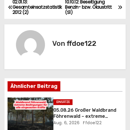
02.01.13:
10.10.12: Beseitigung
B
Gesamteinsatzstatistik
Benzin- bzw. Ölaustritt
2012 (2)
(S1)
e
i
t
Von
ffdoe122
r
a
g
Ähnlicher Beitrag
s
n
EINSÄTZE
05.08.26 Großer Waldbrand
a
Föhrenwald – extreme
Einsatzbedingungen
Aug. 6, 2026
Ffdoe122
v