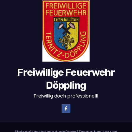
Freiwillige Feuerwehr
Döppling
Freiwillig doch professionell!
Stolz präsentiert von WordPress
|
Theme:
Newses
von