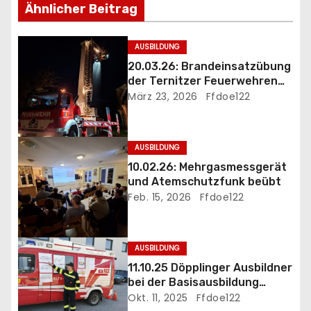
Ähnlicher Beitrag
s
n
AUSBILDUNG
20.03.26: Brandeinsatzübung
a
der Ternitzer Feuerwehren
FF Döppling und FF St.Johann
März 23, 2026
Ffdoe122
v
i
AUSBILDUNG
g
10.02.26: Mehrgasmessgerät
und Atemschutzfunk beübt
a
Feb. 15, 2026
Ffdoe122
t
i
AUSBILDUNG
11.10.25 Döpplinger Ausbildner
o
bei der Basisausbildung
eingesetzt
Okt. 11, 2025
Ffdoe122