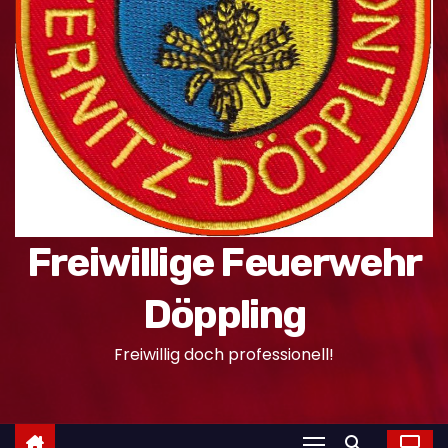
n
Freiwillige Feuerwehr
Döppling
Freiwillig doch professionell!