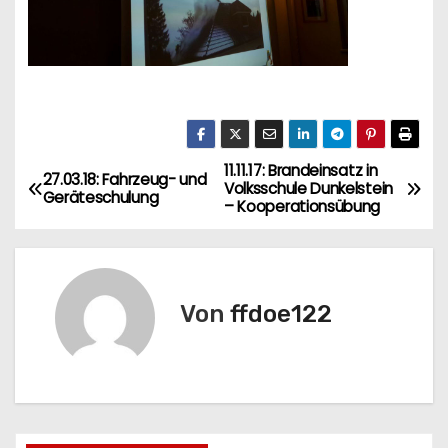
11.11.17: Brandeinsatz in
B
27.03.18: Fahrzeug- und
Volksschule Dunkelstein
Geräteschulung
– Kooperationsübung
e
i
t
Von
ffdoe122
r
a
g