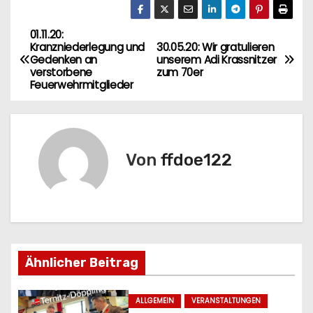
01.11.20:
B
Kranzniederlegung und
30.05.20: Wir gratulieren
Gedenken an
unserem Adi Krassnitzer
e
verstorbene
zum 70er
Feuerwehrmitglieder
i
t
r
Von
ffdoe122
a
g
s
Ähnlicher Beitrag
n
a
ALLGEMEIN
VERANSTALTUNGEN