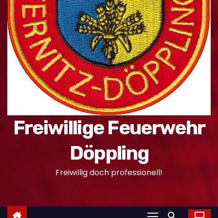
n
Freiwillige Feuerwehr
Döppling
Freiwillig doch professionell!