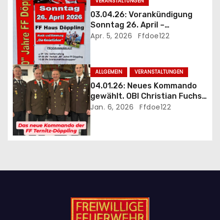
VERANSTALTUNGEN
a
03.04.26: Vorankündigung
t
Sonntag 26. April –
Jubiläumsfrühschoppen 80
Apr. 5, 2026
Ffdoe122
i
Jahre FF Döppling mit
Festakt
o
ALLGEMEIN
VERANSTALTUNGEN
n
04.01.26: Neues Kommando
gewählt. OBI Christian Fuchs
als Kommandant bestätigt
Jan. 6, 2026
Ffdoe122