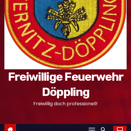
n
Freiwillige Feuerwehr
Döppling
Freiwillig doch professionell!