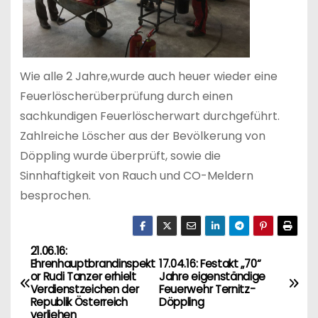
Wie alle 2 Jahre,wurde auch heuer wieder eine
Feuerlöscherüberprüfung durch einen
sachkundigen Feuerlöscherwart durchgeführt.
Zahlreiche Löscher aus der Bevölkerung von
Döppling wurde überprüft, sowie die
Sinnhaftigkeit von Rauch und CO-Meldern
besprochen.
21.06.16:
B
Ehrenhauptbrandinspekt
17.04.16: Festakt „70“
or Rudi Tanzer erhielt
Jahre eigenständige
e
Verdienstzeichen der
Feuerwehr Ternitz-
Republik Österreich
Döppling
verliehen