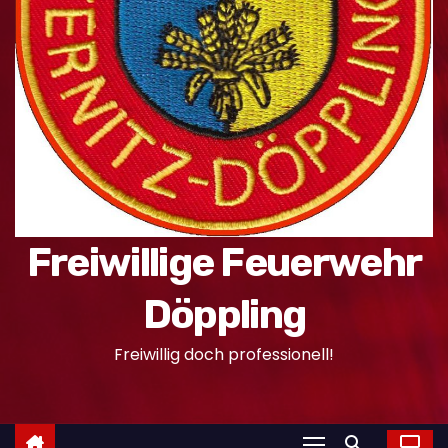
n
Freiwillige Feuerwehr
Döppling
Freiwillig doch professionell!