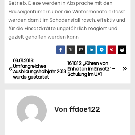
Betrieb. Diese werden in Absprache mit den
Hauseigentümern über die Wintermonate erfasst
werden damit im Schadensfall rasch, effektiv und
für die Einsatzkräfte ungefährlich reagiert und
gezielt geholfen werden kann.
09.01.2013:
B
16.10.12: „Führen von
Umfangreiches
Einheiten im Einsatz“ –
Ausbildungshalbjahr 2013
e
Schulung im UA1
wurde gestartet
i
t
Von
ffdoe122
r
a