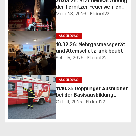
20.03.26: Brandeinsatzübung
v
der Ternitzer Feuerwehren
FF Döppling und FF St.Johann
März 23, 2026
Ffdoe122
i
g
AUSBILDUNG
a
10.02.26: Mehrgasmessgerät
und Atemschutzfunk beübt
t
Feb. 15, 2026
Ffdoe122
i
AUSBILDUNG
o
11.10.25 Döpplinger Ausbildner
n
bei der Basisausbildung
eingesetzt
Okt. 11, 2025
Ffdoe122