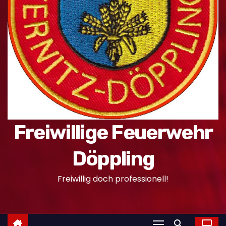
n
Freiwillige Feuerwehr
Döppling
Freiwillig doch professionell!