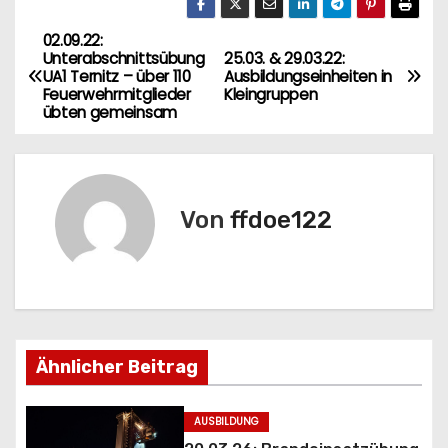
02.09.22:
B
Unterabschnittsübung
25.03. & 29.03.22:
UA1 Ternitz – über 110
Ausbildungseinheiten in
e
Feuerwehrmitglieder
Kleingruppen
übten gemeinsam
i
t
r
Von
ffdoe122
a
g
s
Ähnlicher Beitrag
n
a
AUSBILDUNG