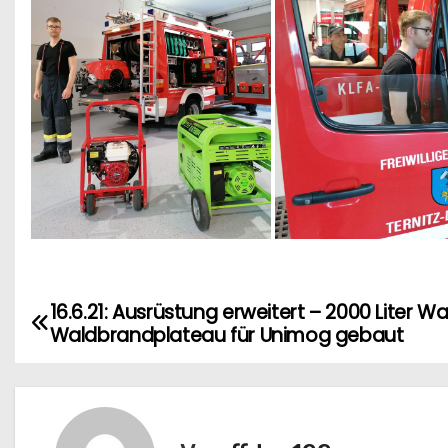
16.6.21: Ausrüstung erweitert – 2000 Liter 
B
Waldbrandplateau für Unimog gebaut
e
i
t